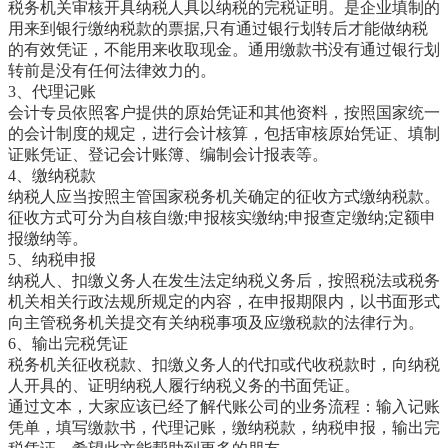
税务机关审核开具纳税人具以纳税的完税证明。是企业填制的
用来到银行缴纳税款的票据,只有通过银行划转后才能做纳税
的有效凭证，不能用来收取现金。通用缴款书没有通过银行划
转前是没有任何法律效力的。
3、代理记账
会计专员依照客户提供的原始凭证和其他资料，按照国家统一
的会计制度的规定，进行会计核算，包括审核原始凭证、填制
证账凭证、登记会计账簿、编制会计报表等。
4、缴纳税款
纳税人应当按照主管国家税务机关确定的征收方式缴纳税款。
征收方式可分为自核自缴;申报核实缴纳;申报查定缴纳;定额申
报缴纳等。
5、纳税申报
纳税人、扣缴义务人在发生法定纳税义务后，按照税法或税务
机关相关行政法规所规定的内容，在申报期限内，以书面形式
向主管税务机关提交有关纳税事项及应缴税款的法律行为。
6、输出完税凭证
税务机关征收税款、扣缴义务人的代扣或代收税款时，向纳税
人开具的、证明纳税人履行纳税义务的书面凭证。
通过文本，大家应该已经了解代账公司的业务流程：输入记账
凭单，填写缴款书，代理记账，缴纳税款，纳税申报，输出完