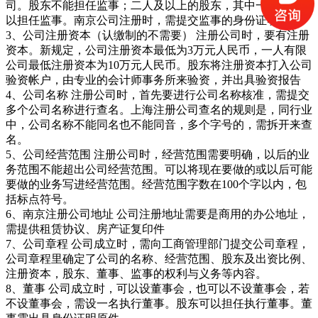
司。股东不能担任监事；二人及以上的股东，其中一名股东可
以担任监事。南京公司注册时，需提交监事的身份证明原件
3、公司注册资本（认缴制的不需要） 注册公司时，要有注册
资本。新规定，公司注册资本最低为3万元人民币，一人有限
公司最低注册资本为10万元人民币。股东将注册资本打入公司
验资帐户，由专业的会计师事务所来验资，并出具验资报告
4、公司名称 注册公司时，首先要进行公司名称核准，需提交
多个公司名称进行查名。上海注册公司查名的规则是，同行业
中，公司名称不能同名也不能同音，多个字号的，需拆开来查
名。
5、公司经营范围 注册公司时，经营范围需要明确，以后的业
务范围不能超出公司经营范围。可以将现在要做的或以后可能
要做的业务写进经营范围。经营范围字数在100个字以内，包
括标点符号。
6、南京注册公司地址 公司注册地址需要是商用的办公地址，
需提供租赁协议、房产证复印件
7、公司章程 公司成立时，需向工商管理部门提交公司章程，
公司章程里确定了公司的名称、经营范围、股东及出资比例、
注册资本，股东、董事、监事的权利与义务等内容。
8、董事 公司成立时，可以设董事会，也可以不设董事会，若
不设董事会，需设一名执行董事。股东可以担任执行董事。董